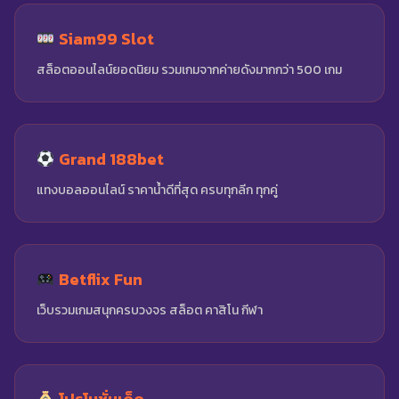
Siam99 Slot
สล็อตออนไลน์ยอดนิยม รวมเกมจากค่ายดังมากกว่า 500 เกม
Grand 188bet
แทงบอลออนไลน์ ราคาน้ำดีที่สุด ครบทุกลีก ทุกคู่
Betflix Fun
เว็บรวมเกมสนุกครบวงจร สล็อต คาสิโน กีฬา