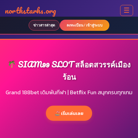
northstarhs.org
☰
ข่าวสารล่าสุด
ลงทะเบียน / เข้าสู่ระบบ
SIAM99 SLOT สล็อตสวรรค์เมือง
ร้อน
Grand 188bet เดิมพันกีฬา | Betflix Fun สนุกครบทุกเกม
เริ่มเล่นเลย