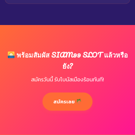
พร้อมสัมผัส SIAM99 SLOT แล้วหรือ
ยัง?
สมัครวันนี้ รับโบนัสเมืองร้อนทันที!
สมัครเลย