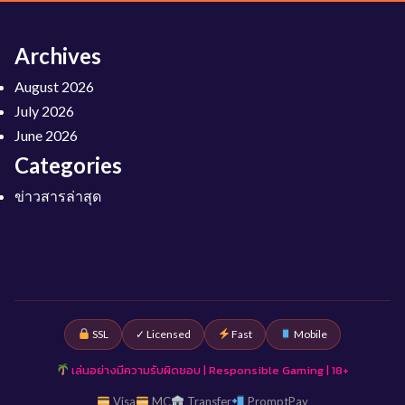
Archives
August 2026
July 2026
June 2026
Categories
ข่าวสารล่าสุด
SSL
✓ Licensed
Fast
Mobile
เล่นอย่างมีความรับผิดชอบ | Responsible Gaming | 18+
Visa
MC
Transfer
PromptPay