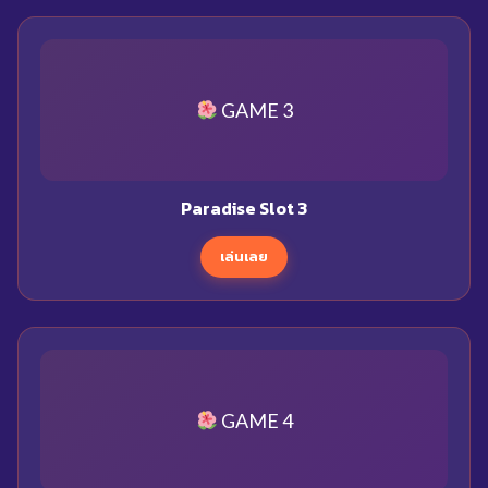
GAME 3
Paradise Slot 3
เล่นเลย
GAME 4