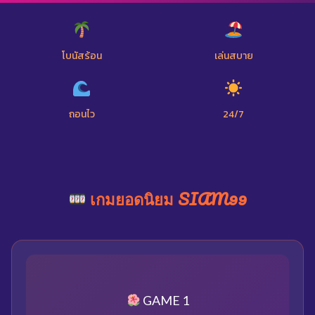
โบนัสร้อน
เล่นสบาย
ถอนไว
24/7
เกมยอดนิยม SIAM99
GAME 1