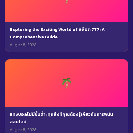
Exploring the Exciting World of สล็อต 777: A
Comprehensive Guide
August 8, 2026
แทงบอลไม่มีขั้นต่ำ: ทุกสิ่งที่คุณต้องรู้เกี่ยวกับการพนัน
ออนไลน์
August 8, 2026