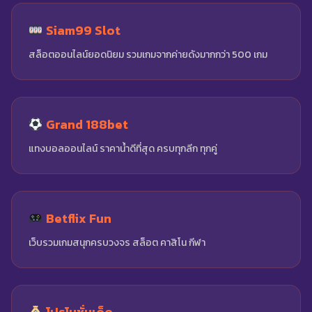
Siam99 Slot
สล็อตออนไลน์ยอดนิยม รวมเกมจากค่ายดังมากกว่า 500 เกม
Grand 188bet
แทงบอลออนไลน์ ราคาน้ำดีที่สุด ครบทุกลีก ทุกคู่
Betflix Fun
เว็บรวมเกมสนุกครบวงจร สล็อต คาสิโน กีฬา