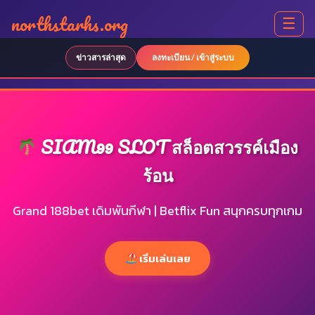
northstarhs.org
☰
ข่าวสารล่าสุด
ลงทะเบียน / เข้าสู่ระบบ
SIAM99 SLOT สล็อตสวรรค์เมือง
ร้อน
Grand 188bet เดิมพันกีฬา | Betflix Fun สนุกครบทุกเกม
เริ่มเล่นเลย