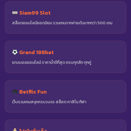
Siam99 Slot
สล็อตออนไลน์ยอดนิยม รวมเกมจากค่ายดังมากกว่า 500 เกม
Grand 188bet
แทงบอลออนไลน์ ราคาน้ำดีที่สุด ครบทุกลีก ทุกคู่
Betflix Fun
เว็บรวมเกมสนุกครบวงจร สล็อต คาสิโน กีฬา