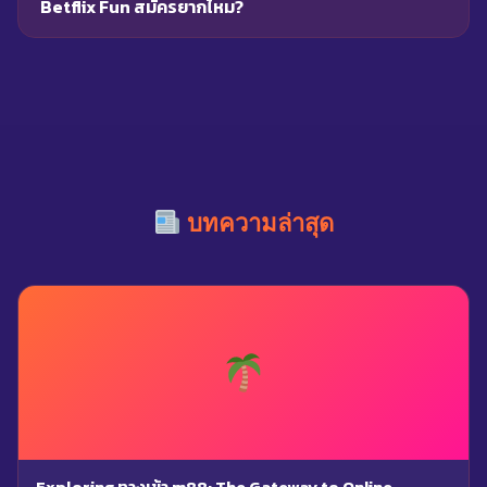
Betflix Fun สมัครยากไหม?
บทความล่าสุด
Exploring ทางเข้า m88: The Gateway to Online