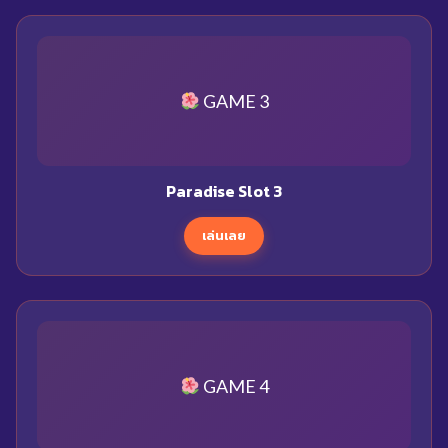
GAME 3
Paradise Slot 3
เล่นเลย
GAME 4