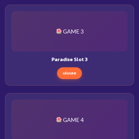
GAME 3
Paradise Slot 3
เล่นเลย
GAME 4