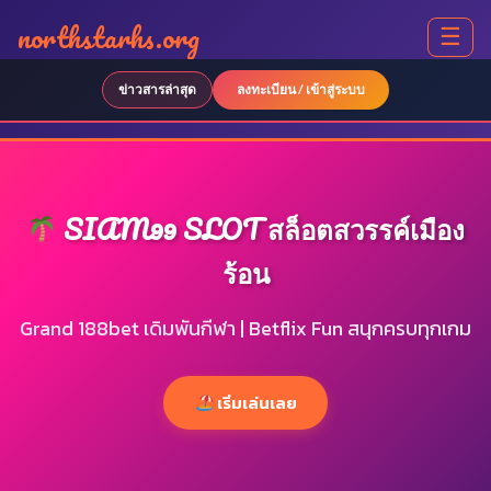
northstarhs.org
☰
ข่าวสารล่าสุด
ลงทะเบียน / เข้าสู่ระบบ
SIAM99 SLOT สล็อตสวรรค์เมือง
ร้อน
Grand 188bet เดิมพันกีฬา | Betflix Fun สนุกครบทุกเกม
เริ่มเล่นเลย