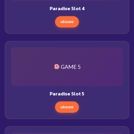
Paradise Slot 4
เล่นเลย
GAME 5
Paradise Slot 5
เล่นเลย