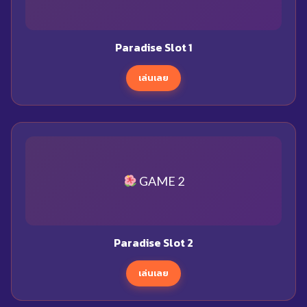
Paradise Slot 1
เล่นเลย
GAME 2
Paradise Slot 2
เล่นเลย