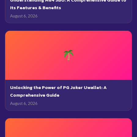
Its Features & Benefits
August 6, 2026
Unlocking the Power of PG Joker Uwallet: A
Comprehensive Guide
August 6, 2026