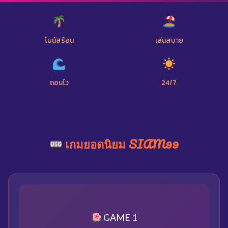
โบนัสร้อน
เล่นสบาย
ถอนไว
24/7
เกมยอดนิยม SIAM99
GAME 1