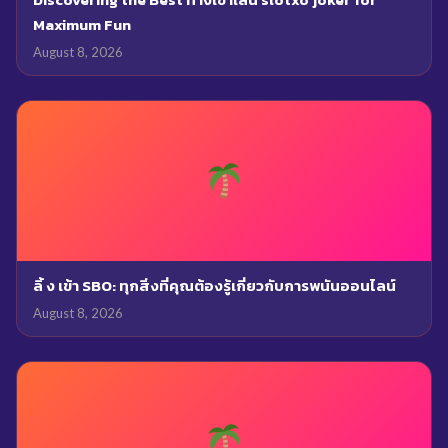
Maximum Fun
August 8, 2026
ลิ้ ง เข้า SBO: ทุกสิ่งที่คุณต้องรู้เกี่ยวกับการพนันออนไลน์
August 8, 2026