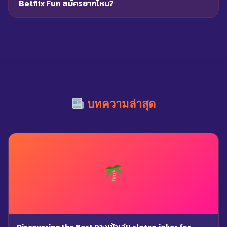
Betflix Fun สมัครยากไหม?
บทความล่าสุด
Discovering the Best ทางเข้าเล่น slotxo joker for