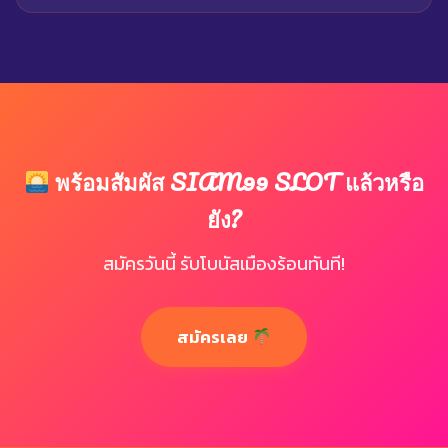
พร้อมสัมผัส SIAM99 SLOT แล้วหรือ
ยัง?
สมัครวันนี้ รับโบนัสเมืองร้อนทันที!
สมัครเลย