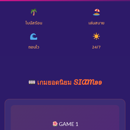
โบนัสร้อน
เล่นสบาย
ถอนไว
24/7
เกมยอดนิยม SIAM99
GAME 1