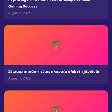
Gaming Success
August 7, 2026
วิธีเล่นและเทคนิคการวิเคราะห์บอลใน ufabet: คู่มือเชิงลึก
August 7, 2026