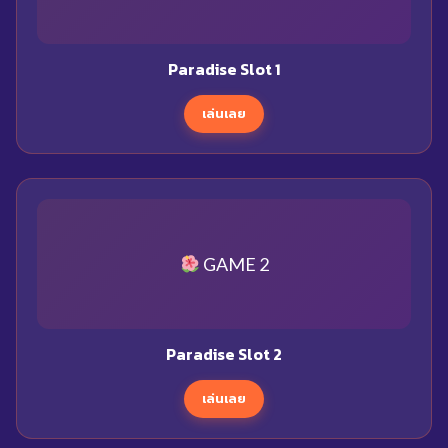
Paradise Slot 1
เล่นเลย
GAME 2
Paradise Slot 2
เล่นเลย