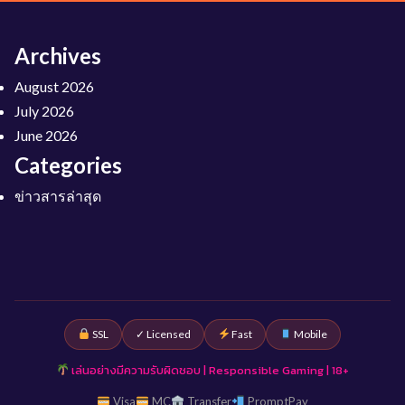
Archives
August 2026
July 2026
June 2026
Categories
ข่าวสารล่าสุด
SSL
✓ Licensed
Fast
Mobile
เล่นอย่างมีความรับผิดชอบ | Responsible Gaming | 18+
Visa
MC
Transfer
PromptPay