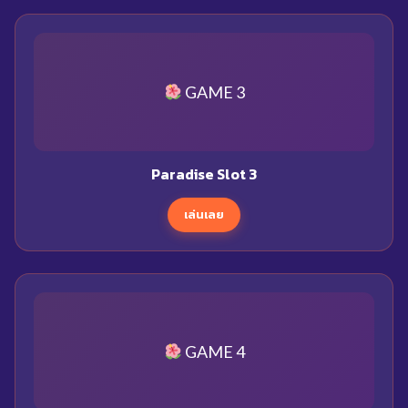
GAME 3
Paradise Slot 3
เล่นเลย
GAME 4