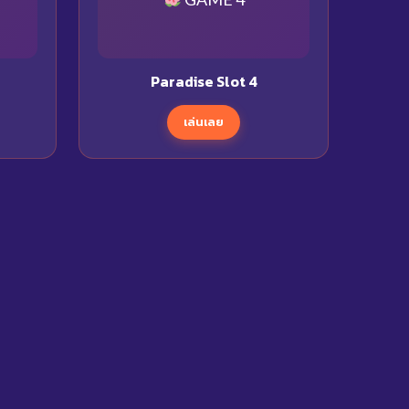
Paradise Slot 4
เล่นเลย