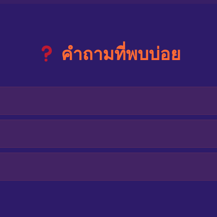
คำถามที่พบบ่อย