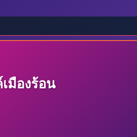
มืองร้อน