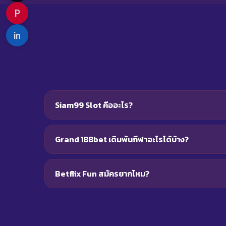
P
in
Siam99 Slot คืออะไร?
Grand 188bet เดิมพันกีฬาอะไรได้บ้าง?
Betflix Fun สมัครยากไหม?