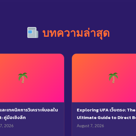
บทความล่าสุด
่นและเทคนิคการวิเคราะห์บอลใน
Exploring UFA เว็บตรง: The
 คู่มือเชิงลึก
Ultimate Guide to Direct B
7, 2026
August 7, 2026