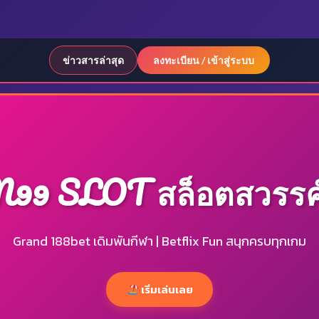
ข่าวสารล่าสุด
ลงทะเบียน / เข้าสู่ระบบ
9 SLOT สล็อตสวรรค์เ
Grand 188bet เดิมพันกีฬา | Betflix Fun สนุกครบทุกเกม
เริ่มเล่นเลย