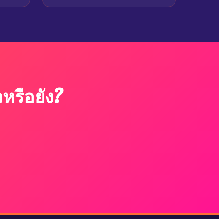
รือยัง?