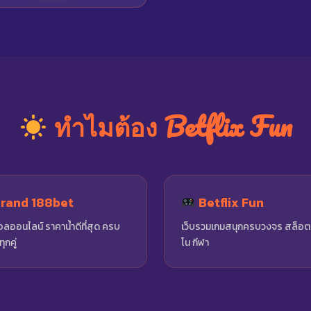
ทำไมต้อง Betflix Fun
rand 188bet
Betflix Fun
ลออนไลน์ ราคาน้ำดีที่สุด ครบ
เว็บรวมเกมสนุกครบวงจร สล็อต
ทุกคู่
โน กีฬา