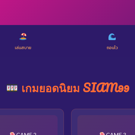
เล่นสบาย
ถอนไว
เกมยอดนิยม SIAM99
GAME 2
GAME 3