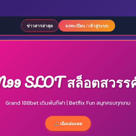
ข่าวสารล่าสุด
ลงทะเบียน / เข้าสู่ระบบ
9 SLOT สล็อตสวรรค์เ
Grand 188bet เดิมพันกีฬา | Betflix Fun สนุกครบทุกเกม
เริ่มเล่นเลย