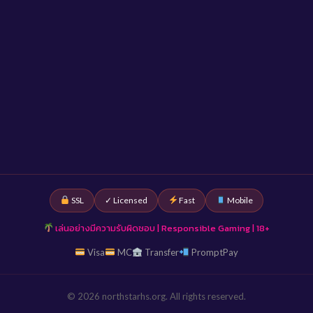
SSL
✓ Licensed
Fast
Mobile
เล่นอย่างมีความรับผิดชอบ | Responsible Gaming | 18+
Visa
MC
Transfer
PromptPay
© 2026 northstarhs.org. All rights reserved.