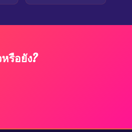
รือยัง?