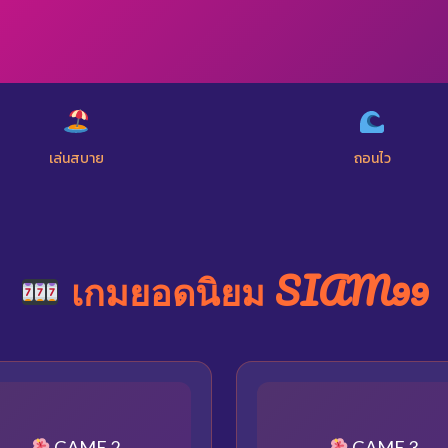
เล่นสบาย
ถอนไว
เกมยอดนิยม SIAM99
GAME 2
GAME 3