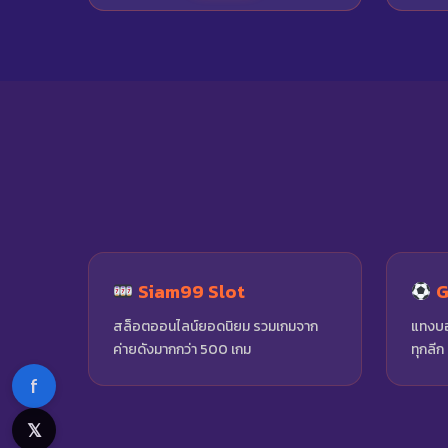
Siam99 Slot
G
สล็อตออนไลน์ยอดนิยม รวมเกมจาก
แทงบอ
ค่ายดังมากกว่า 500 เกม
ทุกลีก 
f
𝕏