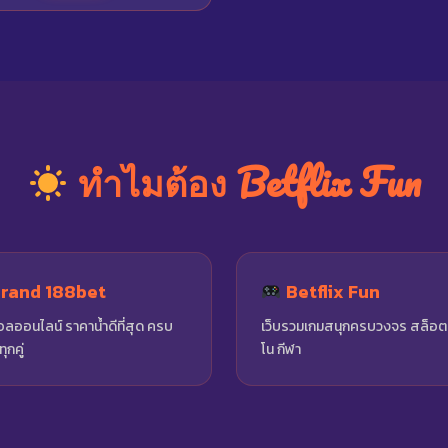
ทำไมต้อง Betflix Fun
rand 188bet
Betflix Fun
ลออนไลน์ ราคาน้ำดีที่สุด ครบ
เว็บรวมเกมสนุกครบวงจร สล็อต
ทุกคู่
โน กีฬา