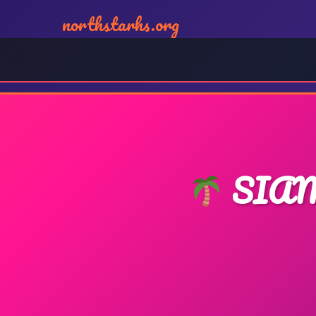
northstarhs.org
SIAM9