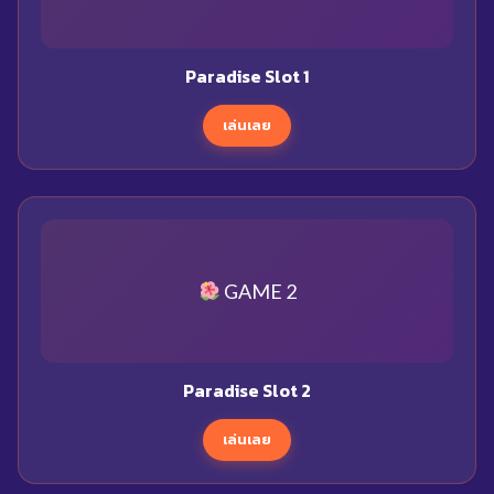
Paradise Slot 1
เล่นเลย
GAME 2
Paradise Slot 2
เล่นเลย