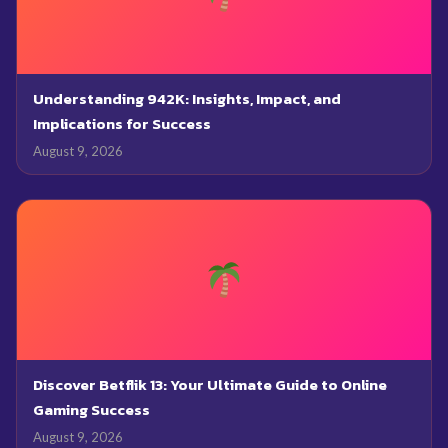
Understanding 942K: Insights, Impact, and
Implications for Success
August 9, 2026
Discover Betflik 13: Your Ultimate Guide to Online
Gaming Success
August 9, 2026