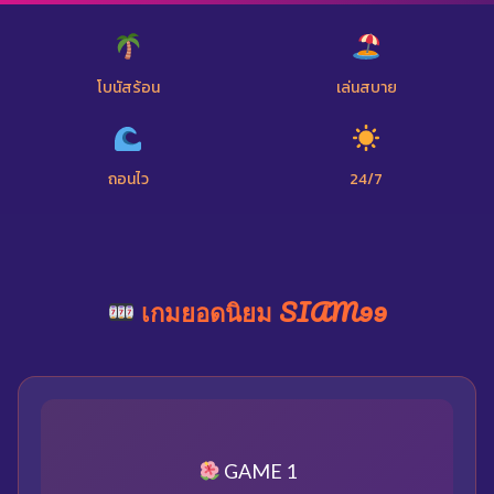
โบนัสร้อน
เล่นสบาย
ถอนไว
24/7
เกมยอดนิยม SIAM99
GAME 1