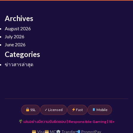
Archives
August 2026
July 2026
June 2026
Categories
ข่าวสารล่าสุด
SSL
✓ Licensed
Fast
Mobile
เล่นอย่างมีความรับผิดชอบ | Responsible Gaming | 18+
Visa
MC
Transfer
PromptPay