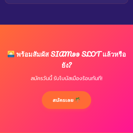
พร้อมสัมผัส SIAM99 SLOT แล้วหรือ
ยัง?
สมัครวันนี้ รับโบนัสเมืองร้อนทันที!
สมัครเลย