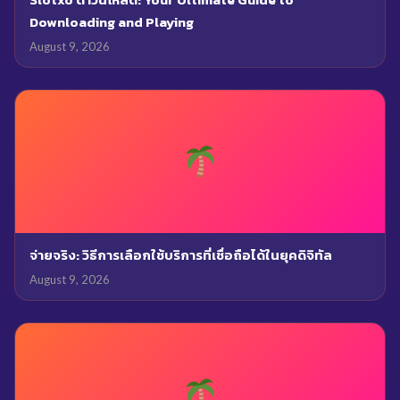
Downloading and Playing
August 9, 2026
จ่ายจริง: วิธีการเลือกใช้บริการที่เชื่อถือได้ในยุคดิจิทัล
August 9, 2026