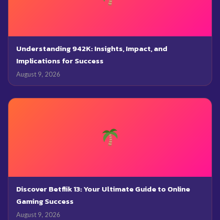
Understanding 942K: Insights, Impact, and
Implications for Success
August 9, 2026
Discover Betflik 13: Your Ultimate Guide to Online
Gaming Success
August 9, 2026