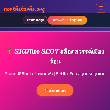
northstarhs.org
☰
ข่าวสารล่าสุด
ลงทะเบียน / เข้าสู่ระบบ
SIAM99 SLOT สล็อตสวรรค์เมือง
ร้อน
Grand 188bet เดิมพันกีฬา | Betflix Fun สนุกครบทุกเกม
เริ่มเล่นเลย