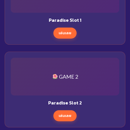
Paradise Slot 1
เล่นเลย
GAME 2
Paradise Slot 2
เล่นเลย