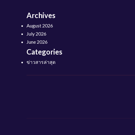
Archives
August 2026
July 2026
June 2026
Categories
ข่าวสารล่าสุด