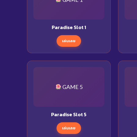
Paradise Slot 1
เล่นเลย
GAME 5
Paradise Slot 5
เล่นเลย