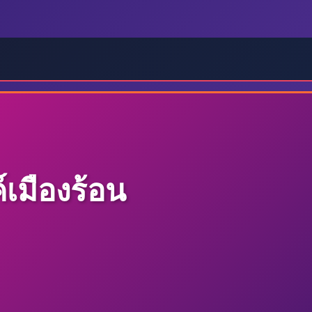
มืองร้อน