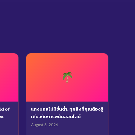
ld of
แทงบอลไม่มีขั้นต่ำ: ทุกสิ่งที่คุณต้องรู้
ve
เกี่ยวกับการพนันออนไลน์
August 8, 2026