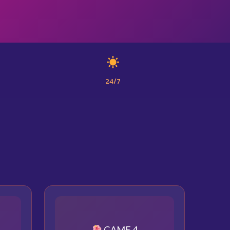
24/7
GAME 4