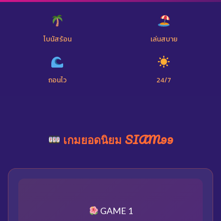
โบนัสร้อน
เล่นสบาย
ถอนไว
24/7
เกมยอดนิยม SIAM99
GAME 1