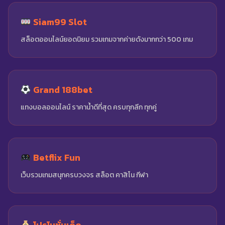
Siam99 Slot
สล็อตออนไลน์ยอดนิยม รวมเกมจากค่ายดังมากกว่า 500 เกม
Grand 188bet
แทงบอลออนไลน์ ราคาน้ำดีที่สุด ครบทุกลีก ทุกคู่
Betflix Fun
เว็บรวมเกมสนุกครบวงจร สล็อต คาสิโน กีฬา