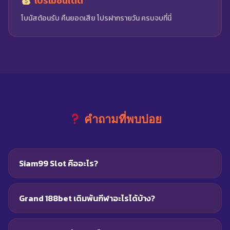
โปรโมชั่นเด็ด
โบนัสต้อนรับ คืนยอดเสีย โปรฝากรายวัน ครบจบที่นี่
คำถามที่พบบ่อย
Siam99 Slot คืออะไร?
Grand 188bet เดิมพันกีฬาอะไรได้บ้าง?