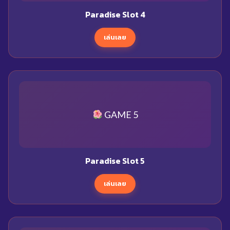
Paradise Slot 4
เล่นเลย
GAME 5
Paradise Slot 5
เล่นเลย