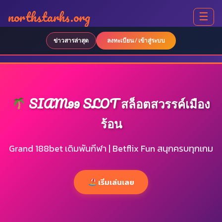
northstarhs.org
☰
ข่าวสารล่าสุด
ลงทะเบียน / เข้าสู่ระบบ
SIAM99 SLOT สล็อตสวรรค์เมือง
ร้อน
Grand 188bet เดิมพันกีฬา | Betflix Fun สนุกครบทุกเกม
เริ่มเล่นเลย