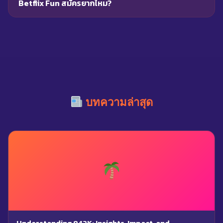
Betflix Fun สมัครยากไหม?
บทความล่าสุด
Understanding 942K: Insights, Impact, and