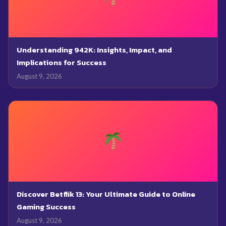
Understanding 942K: Insights, Impact, and
Implications for Success
August 9, 2026
Discover Betflik 13: Your Ultimate Guide to Online
Gaming Success
August 9, 2026