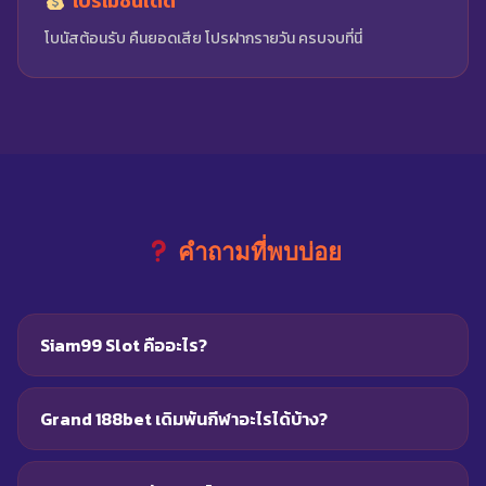
โปรโมชั่นเด็ด
โบนัสต้อนรับ คืนยอดเสีย โปรฝากรายวัน ครบจบที่นี่
คำถามที่พบบ่อย
Siam99 Slot คืออะไร?
Grand 188bet เดิมพันกีฬาอะไรได้บ้าง?