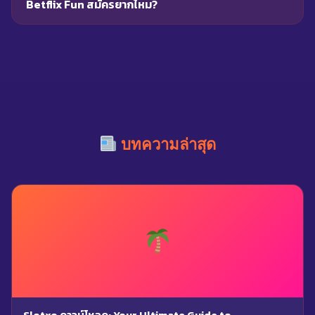
Betflix Fun สมัครยากไหม?
บทความล่าสุด
Slotxo ดาวน์โหลด: Your Ultimate Guide to