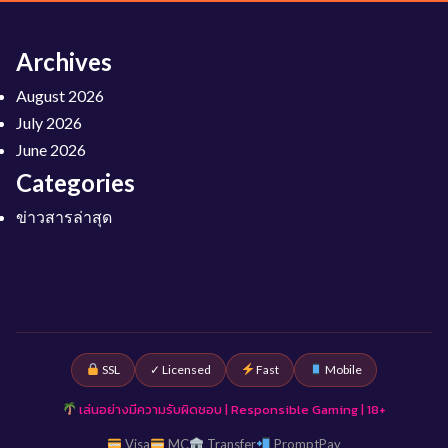
Archives
August 2026
July 2026
June 2026
Categories
ข่าวสารล่าสุด
SSL
✓ Licensed
Fast
Mobile
เล่นอย่างมีความรับผิดชอบ | Responsible Gaming | 18+
Visa
MC
Transfer
PromptPay