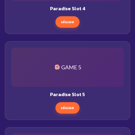
Paradise Slot 4
เล่นเลย
GAME 5
Paradise Slot 5
เล่นเลย