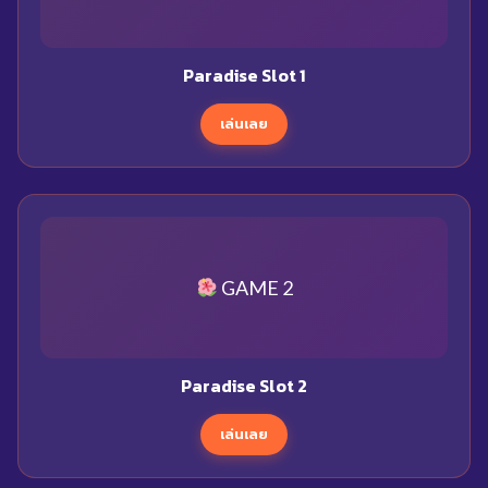
Paradise Slot 1
เล่นเลย
GAME 2
Paradise Slot 2
เล่นเลย