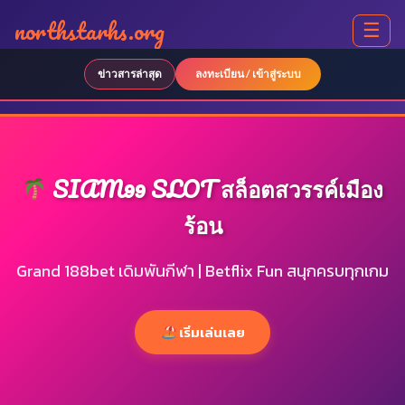
northstarhs.org
☰
ข่าวสารล่าสุด
ลงทะเบียน / เข้าสู่ระบบ
SIAM99 SLOT สล็อตสวรรค์เมือง
ร้อน
Grand 188bet เดิมพันกีฬา | Betflix Fun สนุกครบทุกเกม
เริ่มเล่นเลย