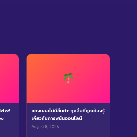
ld of
แทงบอลไม่มีขั้นต่ำ: ทุกสิ่งที่คุณต้องรู้
ve
เกี่ยวกับการพนันออนไลน์
August 8, 2026