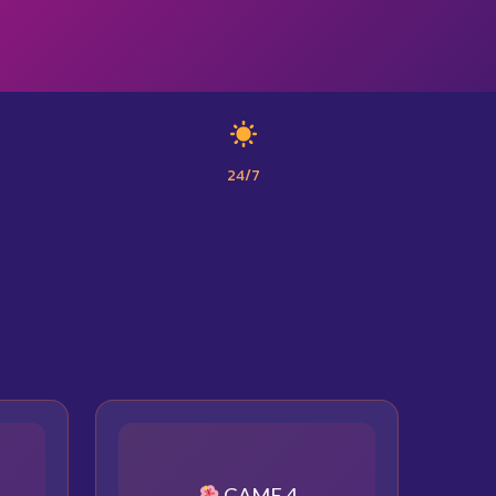
24/7
GAME 4