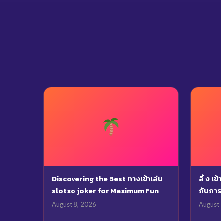
Discovering the Best ทางเข้าเล่น
ลิ้ ง เข
slotxo joker for Maximum Fun
กับกา
August 8, 2026
August 