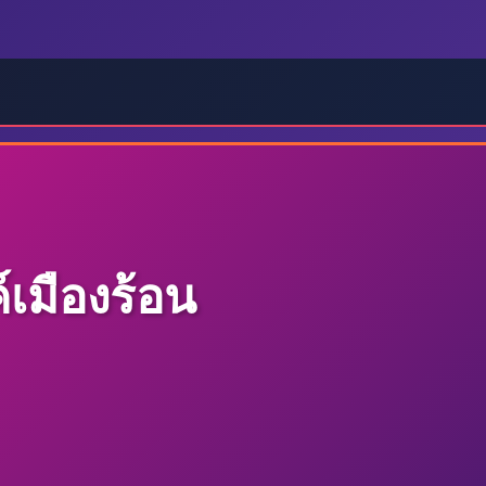
มืองร้อน