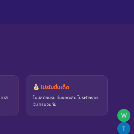
โปรโมชั่นเด็ด
 คาสิ
โบนัสต้อนรับ คืนยอดเสีย โปรฝากราย
วัน ครบจบที่นี่
W
T