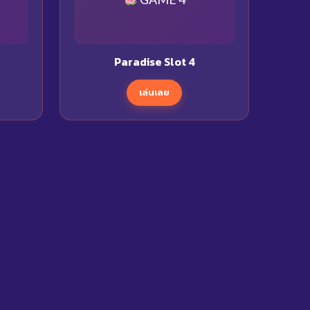
Paradise Slot 4
เล่นเลย