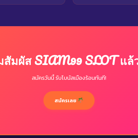
มสัมผัส SIAM99 SLOT แล้วห
สมัครวันนี้ รับโบนัสเมืองร้อนทันที!
สมัครเลย