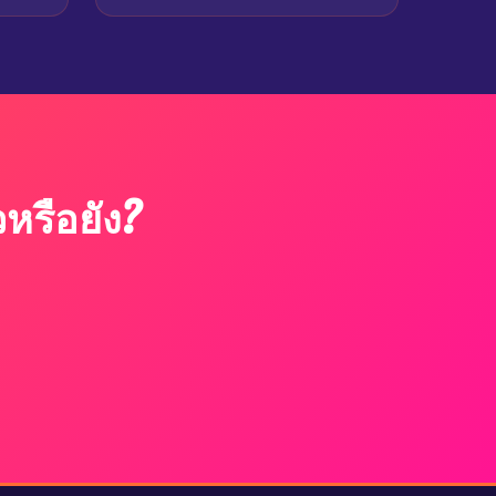
รือยัง?