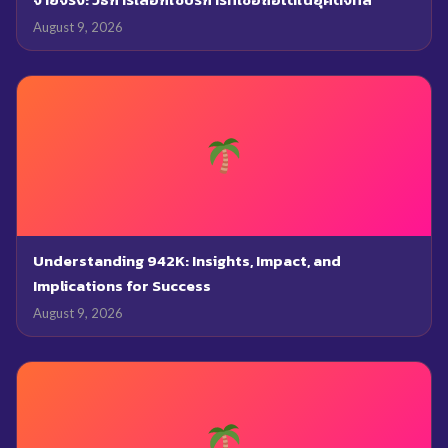
August 9, 2026
Understanding 942K: Insights, Impact, and
Implications for Success
August 9, 2026