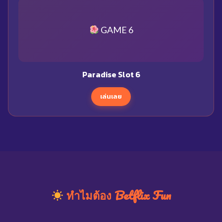
GAME 6
Paradise Slot 6
เล่นเลย
ทำไมต้อง Betflix Fun