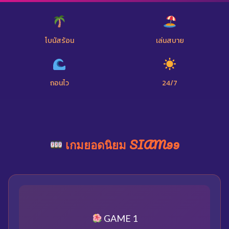
โบนัสร้อน
เล่นสบาย
ถอนไว
24/7
เกมยอดนิยม SIAM99
GAME 1