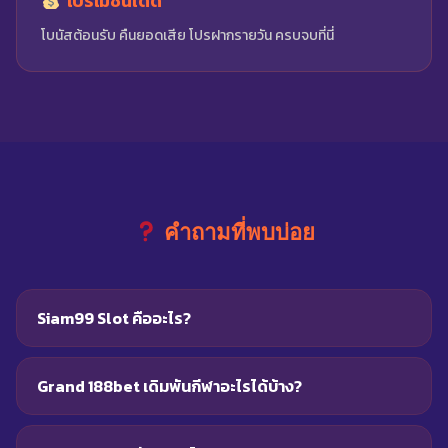
โปรโมชั่นเด็ด
โบนัสต้อนรับ คืนยอดเสีย โปรฝากรายวัน ครบจบที่นี่
คำถามที่พบบ่อย
Siam99 Slot คืออะไร?
Grand 188bet เดิมพันกีฬาอะไรได้บ้าง?