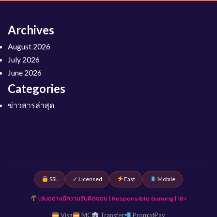
Archives
August 2026
July 2026
June 2026
Categories
ข่าวสารล่าสุด
SSL
✓ Licensed
Fast
Mobile
เล่นอย่างมีความรับผิดชอบ | Responsible Gaming | 18+
Visa
MC
Transfer
PromptPay