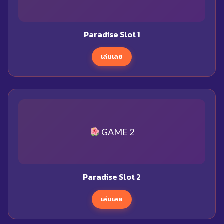
Paradise Slot 1
เล่นเลย
GAME 2
Paradise Slot 2
เล่นเลย