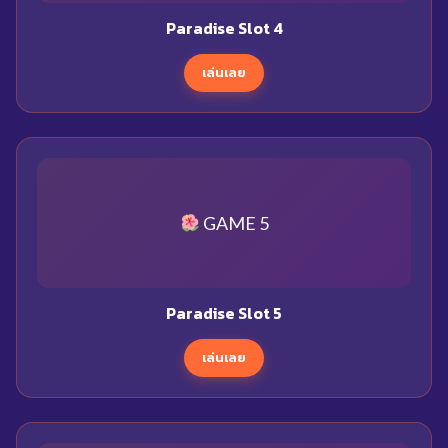
Paradise Slot 4
เล่นเลย
GAME 5
Paradise Slot 5
เล่นเลย