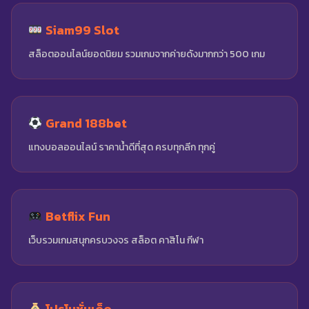
Siam99 Slot
สล็อตออนไลน์ยอดนิยม รวมเกมจากค่ายดังมากกว่า 500 เกม
Grand 188bet
แทงบอลออนไลน์ ราคาน้ำดีที่สุด ครบทุกลีก ทุกคู่
Betflix Fun
เว็บรวมเกมสนุกครบวงจร สล็อต คาสิโน กีฬา