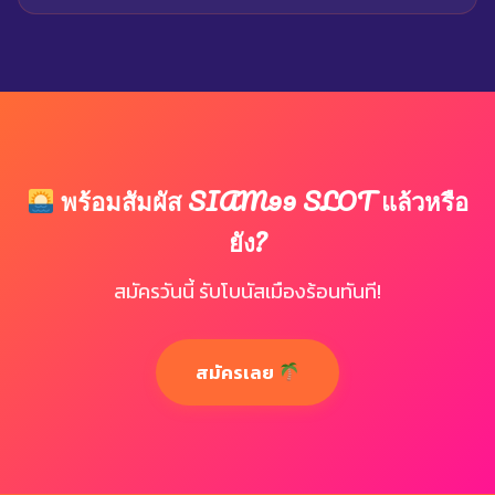
พร้อมสัมผัส SIAM99 SLOT แล้วหรือ
ยัง?
สมัครวันนี้ รับโบนัสเมืองร้อนทันที!
สมัครเลย