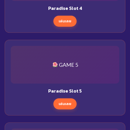
Paradise Slot 4
เล่นเลย
GAME 5
Paradise Slot 5
เล่นเลย