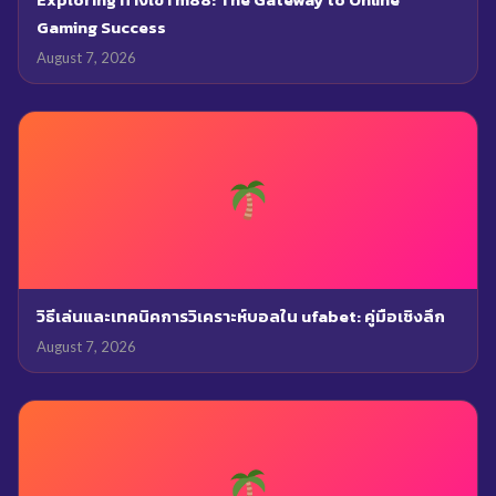
Gaming Success
August 7, 2026
วิธีเล่นและเทคนิคการวิเคราะห์บอลใน ufabet: คู่มือเชิงลึก
August 7, 2026