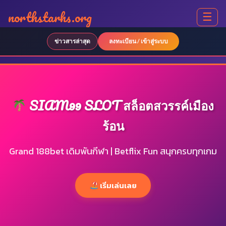
northstarhs.org
☰
ข่าวสารล่าสุด
ลงทะเบียน / เข้าสู่ระบบ
SIAM99 SLOT สล็อตสวรรค์เมือง
ร้อน
Grand 188bet เดิมพันกีฬา | Betflix Fun สนุกครบทุกเกม
เริ่มเล่นเลย