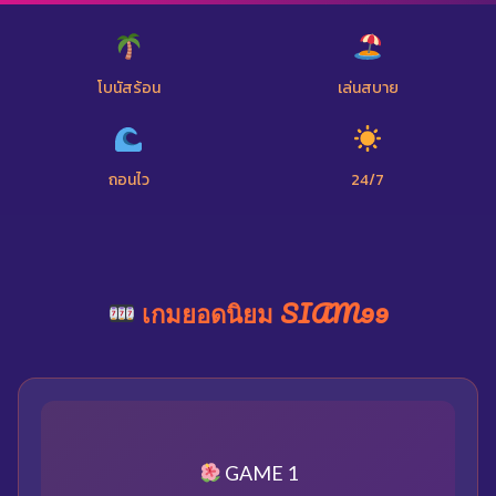
โบนัสร้อน
เล่นสบาย
ถอนไว
24/7
เกมยอดนิยม SIAM99
GAME 1