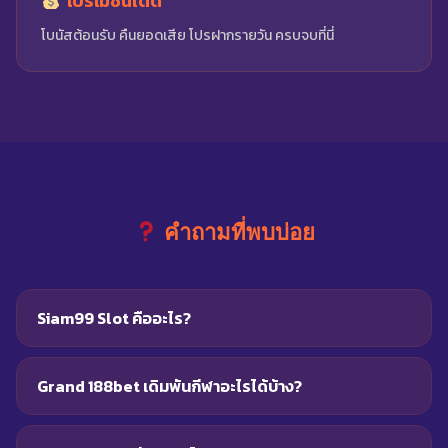
โปรโมชั่นเด็ด
โบนัสต้อนรับ คืนยอดเสีย โปรฝากรายวัน ครบจบที่นี่
คำถามที่พบบ่อย
Siam99 Slot คืออะไร?
Grand 188bet เดิมพันกีฬาอะไรได้บ้าง?