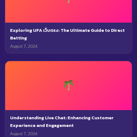
Exploring UFA เว็บตรง: The Ultimate Guide to Direct
Betting
August 7, 2026
Understanding Live Chat: Enhancing Customer
Experience and Engagement
August 7, 2026