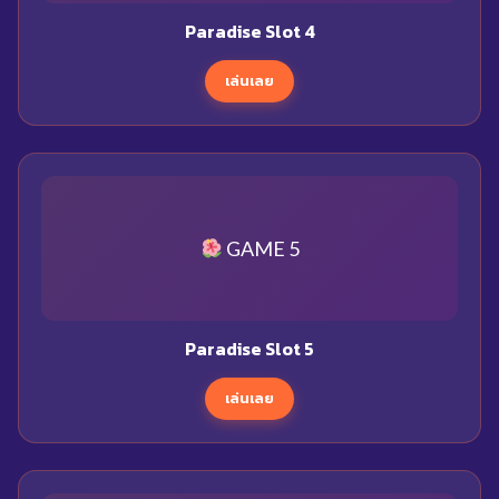
Paradise Slot 4
เล่นเลย
GAME 5
Paradise Slot 5
เล่นเลย