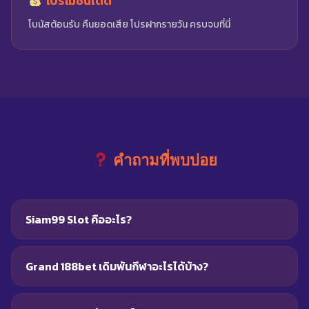
โปรโมชั่นเด็ด
โบนัสต้อนรับ คืนยอดเสีย โปรฝากรายวัน ครบจบที่นี่
คำถามที่พบบ่อย
Siam99 Slot คืออะไร?
Grand 188bet เดิมพันกีฬาอะไรได้บ้าง?