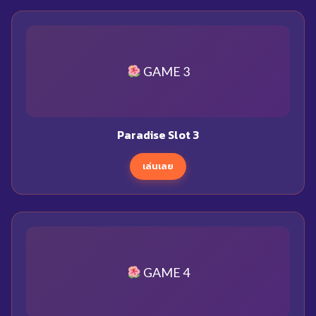
GAME 3
Paradise Slot 3
เล่นเลย
GAME 4