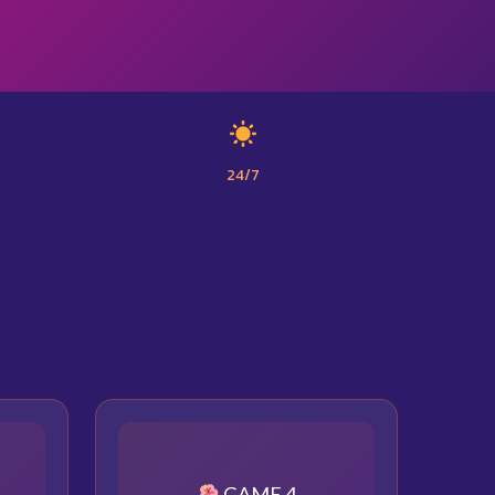
24/7
GAME 4