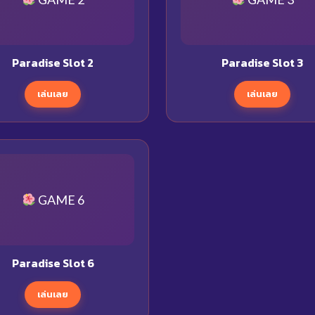
Paradise Slot 2
Paradise Slot 3
เล่นเลย
เล่นเลย
GAME 6
Paradise Slot 6
เล่นเลย