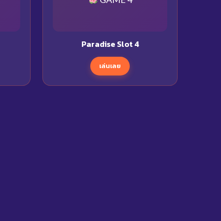
Paradise Slot 4
เล่นเลย