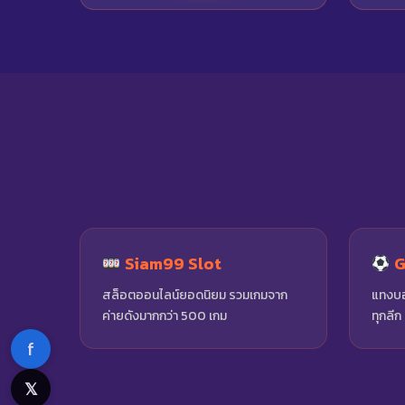
Siam99 Slot
G
สล็อตออนไลน์ยอดนิยม รวมเกมจาก
แทงบอ
ค่ายดังมากกว่า 500 เกม
ทุกลีก 
f
𝕏