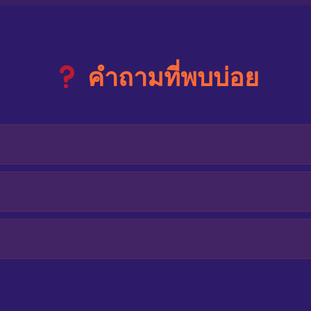
คำถามที่พบบ่อย