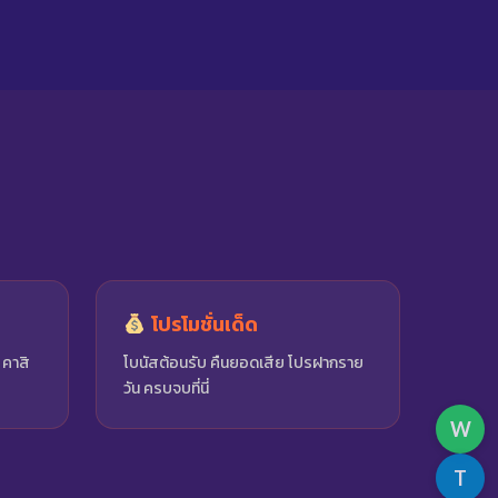
โปรโมชั่นเด็ด
 คาสิ
โบนัสต้อนรับ คืนยอดเสีย โปรฝากราย
วัน ครบจบที่นี่
W
T