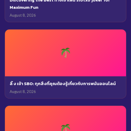
Maximum Fun
August 8, 2026
ลิ้ ง เข้า SBO: ทุกสิ่งที่คุณต้องรู้เกี่ยวกับการพนันออนไลน์
August 8, 2026