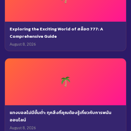
Exploring the Exciting World of สล็อต 777: A
Comprehensive Guide
August 8, 2026
แทงบอลไม่มีขั้นต่ำ: ทุกสิ่งที่คุณต้องรู้เกี่ยวกับการพนัน
ออนไลน์
August 8, 2026