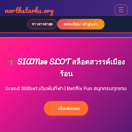
northstarhs.org
☰
ข่าวสารล่าสุด
ลงทะเบียน / เข้าสู่ระบบ
SIAM99 SLOT สล็อตสวรรค์เมือง
ร้อน
Grand 188bet เดิมพันกีฬา | Betflix Fun สนุกครบทุกเกม
เริ่มเล่นเลย