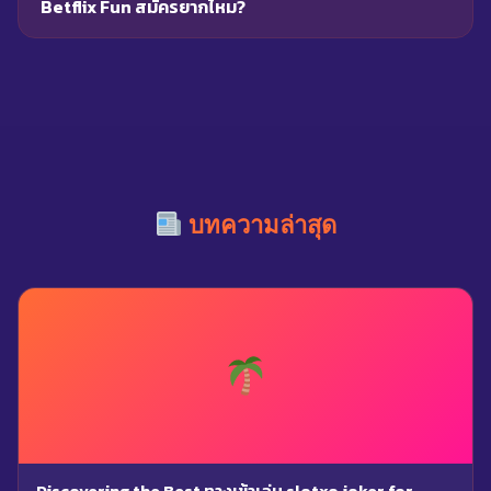
Betflix Fun สมัครยากไหม?
บทความล่าสุด
Discovering the Best ทางเข้าเล่น slotxo joker for