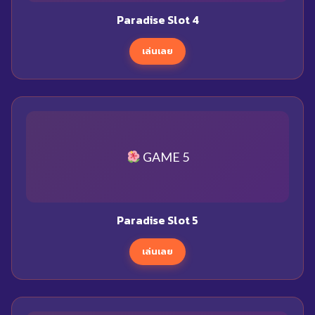
Paradise Slot 4
เล่นเลย
GAME 5
Paradise Slot 5
เล่นเลย