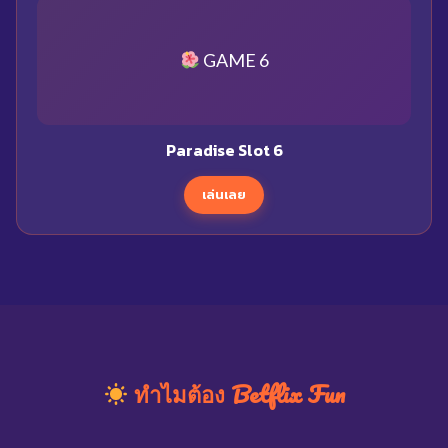
GAME 6
Paradise Slot 6
เล่นเลย
ทำไมต้อง Betflix Fun