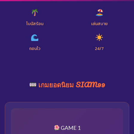
โบนัสร้อน
เล่นสบาย
ถอนไว
24/7
เกมยอดนิยม SIAM99
GAME 1