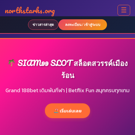
northstarhs.org
☰
ข่าวสารล่าสุด
ลงทะเบียน / เข้าสู่ระบบ
SIAM99 SLOT สล็อตสวรรค์เมือง
ร้อน
Grand 188bet เดิมพันกีฬา | Betflix Fun สนุกครบทุกเกม
เริ่มเล่นเลย