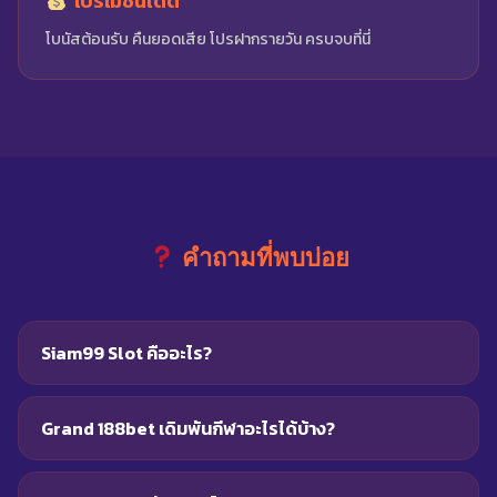
โปรโมชั่นเด็ด
โบนัสต้อนรับ คืนยอดเสีย โปรฝากรายวัน ครบจบที่นี่
คำถามที่พบบ่อย
Siam99 Slot คืออะไร?
Grand 188bet เดิมพันกีฬาอะไรได้บ้าง?