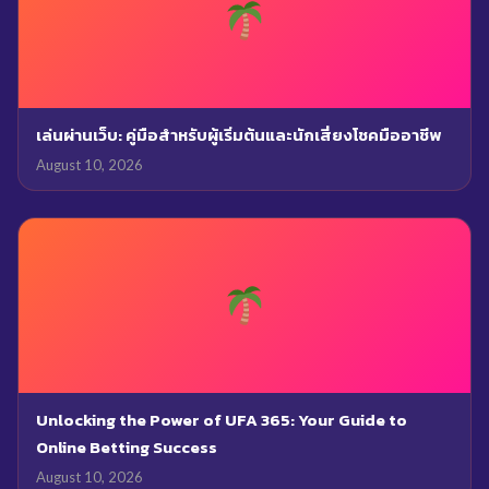
เล่นผ่านเว็บ: คู่มือสำหรับผู้เริ่มต้นและนักเสี่ยงโชคมืออาชีพ
August 10, 2026
Unlocking the Power of UFA 365: Your Guide to
Online Betting Success
August 10, 2026