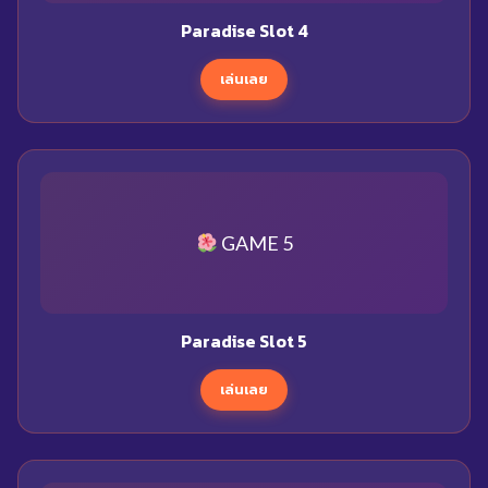
Paradise Slot 4
เล่นเลย
GAME 5
Paradise Slot 5
เล่นเลย