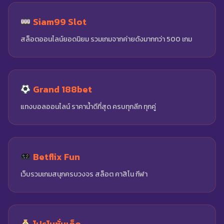
Siam99 Slot
สล็อตออนไลน์ยอดนิยม รวมเกมจากค่ายดังมากกว่า 500 เกม
Grand 188bet
แทงบอลออนไลน์ ราคาน้ำดีที่สุด ครบทุกลีก ทุกคู่
Betflix Fun
เว็บรวมเกมสนุกครบวงจร สล็อต คาสิโน กีฬา