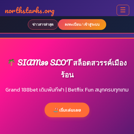
northstarhs.org
☰
ข่าวสารล่าสุด
ลงทะเบียน / เข้าสู่ระบบ
SIAM99 SLOT สล็อตสวรรค์เมือง
ร้อน
Grand 188bet เดิมพันกีฬา | Betflix Fun สนุกครบทุกเกม
เริ่มเล่นเลย