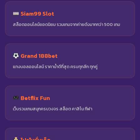
Siam99 Slot
สล็อตออนไลน์ยอดนิยม รวมเกมจากค่ายดังมากกว่า 500 เกม
Grand 188bet
แทงบอลออนไลน์ ราคาน้ำดีที่สุด ครบทุกลีก ทุกคู่
Betflix Fun
เว็บรวมเกมสนุกครบวงจร สล็อต คาสิโน กีฬา