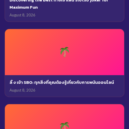
Maximum Fun
August 8, 2026
ลิ้ ง เข้า SBO: ทุกสิ่งที่คุณต้องรู้เกี่ยวกับการพนันออนไลน์
August 8, 2026