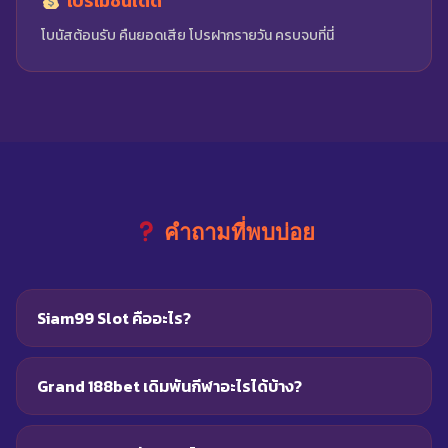
โปรโมชั่นเด็ด
โบนัสต้อนรับ คืนยอดเสีย โปรฝากรายวัน ครบจบที่นี่
คำถามที่พบบ่อย
Siam99 Slot คืออะไร?
Grand 188bet เดิมพันกีฬาอะไรได้บ้าง?