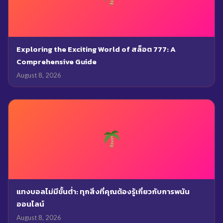
Exploring the Exciting World of สล็อต 777: A
Comprehensive Guide
August 8, 2026
แทงบอลไม่มีขั้นต่ำ: ทุกสิ่งที่คุณต้องรู้เกี่ยวกับการพนัน
ออนไลน์
August 8, 2026