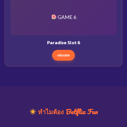
GAME 6
Paradise Slot 6
เล่นเลย
ทำไมต้อง Betflix Fun