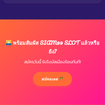
พร้อมสัมผัส SIAM99 SLOT แล้วหรือ
ยัง?
สมัครวันนี้ รับโบนัสเมืองร้อนทันที!
สมัครเลย