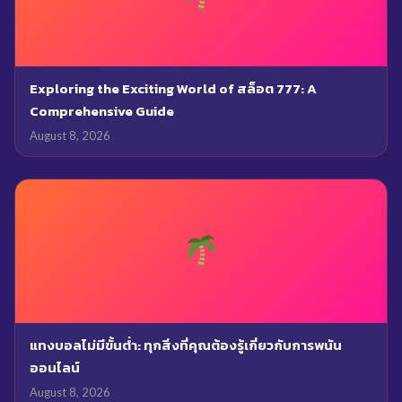
Exploring the Exciting World of สล็อต 777: A
Comprehensive Guide
August 8, 2026
แทงบอลไม่มีขั้นต่ำ: ทุกสิ่งที่คุณต้องรู้เกี่ยวกับการพนัน
ออนไลน์
August 8, 2026