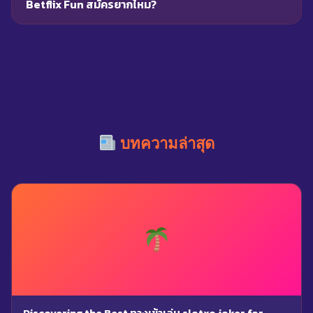
Betflix Fun สมัครยากไหม?
บทความล่าสุด
Discovering the Best ทางเข้าเล่น slotxo joker for