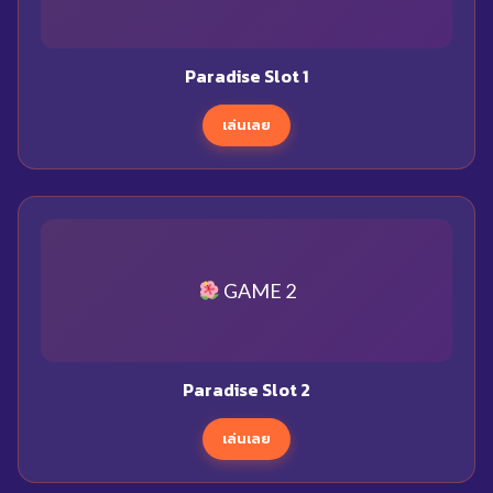
Paradise Slot 1
เล่นเลย
GAME 2
Paradise Slot 2
เล่นเลย