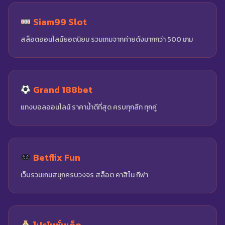
Siam99 Slot
สล็อตออนไลน์ยอดนิยม รวมเกมจากค่ายดังมากกว่า 500 เกม
Grand 188bet
แทงบอลออนไลน์ ราคาน้ำดีที่สุด ครบทุกลีก ทุกคู่
Betflix Fun
เว็บรวมเกมสนุกครบวงจร สล็อต คาสิโน กีฬา