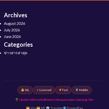
Archives
August 2026
July 2026
June 2026
Categories
ข่าวสารล่าสุด
SSL
✓ Licensed
Fast
Mobile
เล่นอย่างมีความรับผิดชอบ | Responsible Gaming | 18+
Visa
MC
Transfer
PromptPay