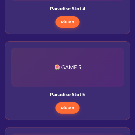
Paradise Slot 4
เล่นเลย
GAME 5
Paradise Slot 5
เล่นเลย