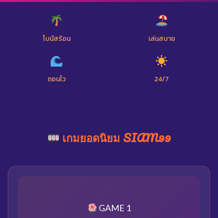
โบนัสร้อน
เล่นสบาย
ถอนไว
24/7
เกมยอดนิยม SIAM99
GAME 1