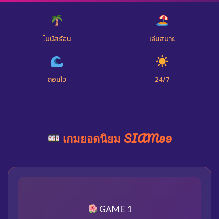
โบนัสร้อน
เล่นสบาย
ถอนไว
24/7
เกมยอดนิยม SIAM99
GAME 1