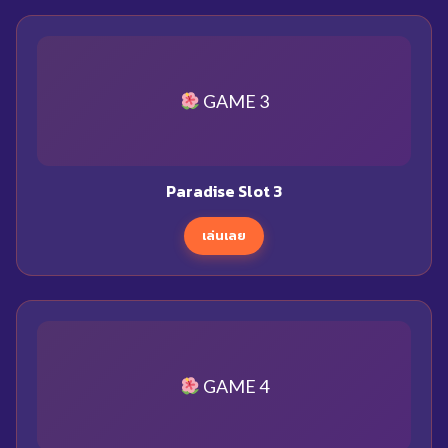
GAME 3
Paradise Slot 3
เล่นเลย
GAME 4