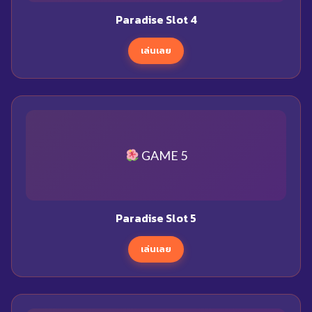
Paradise Slot 4
เล่นเลย
GAME 5
Paradise Slot 5
เล่นเลย