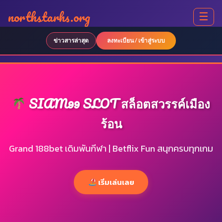
northstarhs.org
☰
ข่าวสารล่าสุด
ลงทะเบียน / เข้าสู่ระบบ
SIAM99 SLOT สล็อตสวรรค์เมือง
ร้อน
Grand 188bet เดิมพันกีฬา | Betflix Fun สนุกครบทุกเกม
เริ่มเล่นเลย