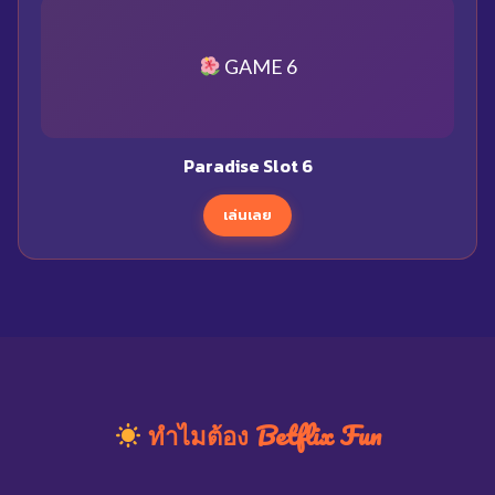
GAME 6
Paradise Slot 6
เล่นเลย
ทำไมต้อง Betflix Fun