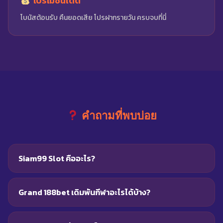
โปรโมชั่นเด็ด
โบนัสต้อนรับ คืนยอดเสีย โปรฝากรายวัน ครบจบที่นี่
คำถามที่พบบ่อย
Siam99 Slot คืออะไร?
Grand 188bet เดิมพันกีฬาอะไรได้บ้าง?