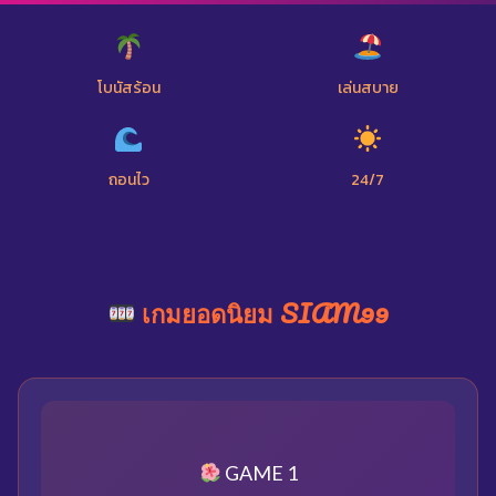
โบนัสร้อน
เล่นสบาย
ถอนไว
24/7
เกมยอดนิยม SIAM99
GAME 1