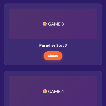
GAME 3
Paradise Slot 3
เล่นเลย
GAME 4