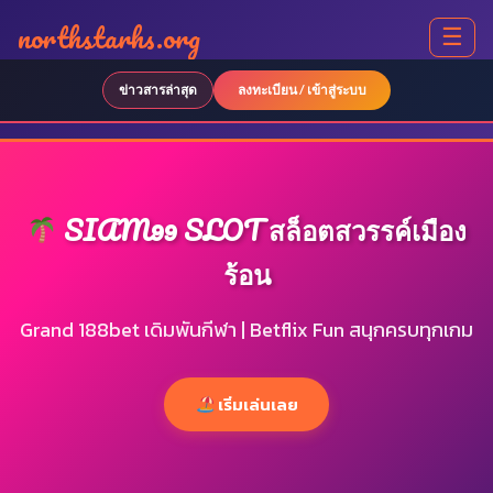
northstarhs.org
☰
ข่าวสารล่าสุด
ลงทะเบียน / เข้าสู่ระบบ
SIAM99 SLOT สล็อตสวรรค์เมือง
ร้อน
Grand 188bet เดิมพันกีฬา | Betflix Fun สนุกครบทุกเกม
เริ่มเล่นเลย