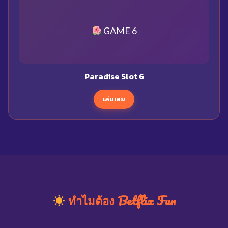
GAME 6
Paradise Slot 6
เล่นเลย
ทำไมต้อง Betflix Fun