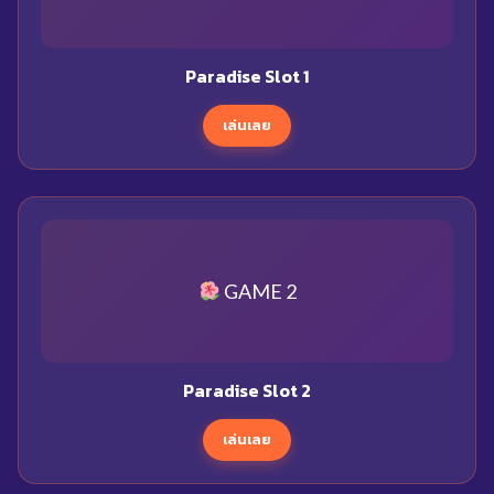
Paradise Slot 1
เล่นเลย
GAME 2
Paradise Slot 2
เล่นเลย