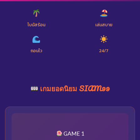
โบนัสร้อน
เล่นสบาย
ถอนไว
24/7
เกมยอดนิยม SIAM99
GAME 1