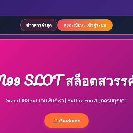
ข่าวสารล่าสุด
ลงทะเบียน / เข้าสู่ระบบ
9 SLOT สล็อตสวรรค์เ
Grand 188bet เดิมพันกีฬา | Betflix Fun สนุกครบทุกเกม
เริ่มเล่นเลย