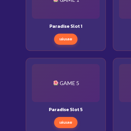
Paradise Slot 1
เล่นเลย
GAME 5
Paradise Slot 5
เล่นเลย