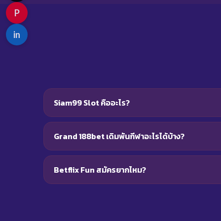
P
in
Siam99 Slot คืออะไร?
Grand 188bet เดิมพันกีฬาอะไรได้บ้าง?
Betflix Fun สมัครยากไหม?