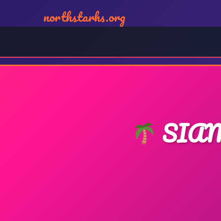
northstarhs.org
SIAM9