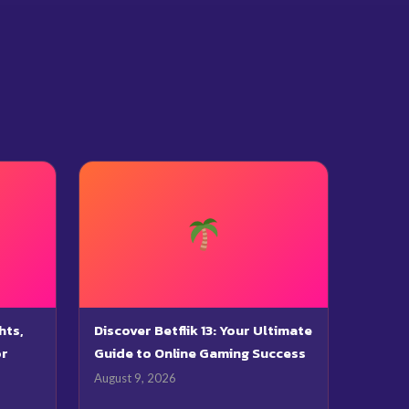
hts,
Discover Betflik 13: Your Ultimate
or
Guide to Online Gaming Success
August 9, 2026