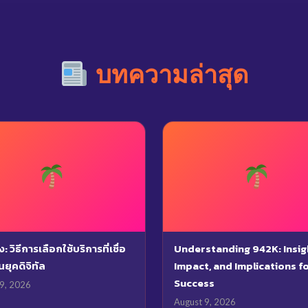
บทความล่าสุด
ง: วิธีการเลือกใช้บริการที่เชื่อ
Understanding 942K: Insig
นยุคดิจิทัล
Impact, and Implications f
Success
9, 2026
August 9, 2026