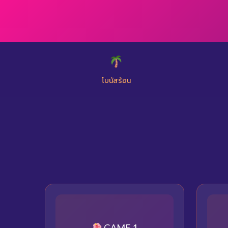
โบนัสร้อน
GAME 1