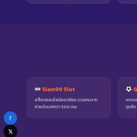
Siam99 Slot
G
สล็อตออนไลน์ยอดนิยม รวมเกมจาก
แทงบอ
ค่ายดังมากกว่า 500 เกม
ทุกลีก 
f
𝕏