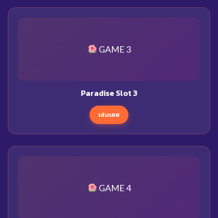
GAME 3
Paradise Slot 3
เล่นเลย
GAME 4