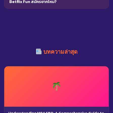
Betflix Fun สมัครยากไหม?
บทความล่าสุด
Understanding M84 SBO: A Comprehensive Guide to