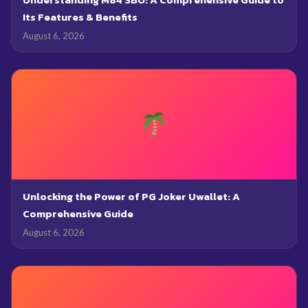
Its Features & Benefits
August 6, 2026
Unlocking the Power of PG Joker Uwallet: A
Comprehensive Guide
August 6, 2026