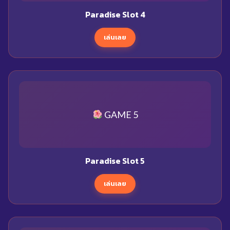
Paradise Slot 4
เล่นเลย
GAME 5
Paradise Slot 5
เล่นเลย