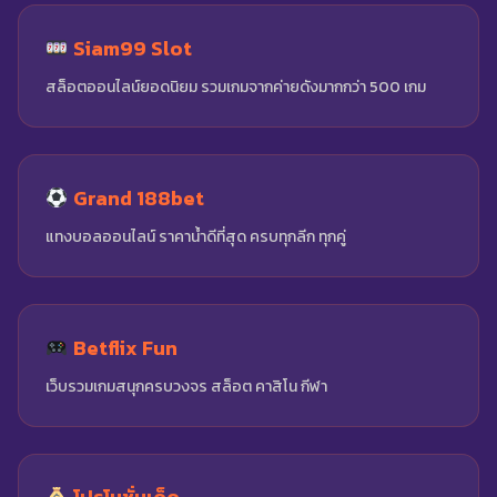
Siam99 Slot
สล็อตออนไลน์ยอดนิยม รวมเกมจากค่ายดังมากกว่า 500 เกม
Grand 188bet
แทงบอลออนไลน์ ราคาน้ำดีที่สุด ครบทุกลีก ทุกคู่
Betflix Fun
เว็บรวมเกมสนุกครบวงจร สล็อต คาสิโน กีฬา