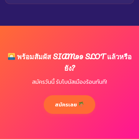
พร้อมสัมผัส SIAM99 SLOT แล้วหรือ
ยัง?
สมัครวันนี้ รับโบนัสเมืองร้อนทันที!
สมัครเลย