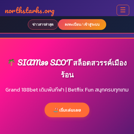
northstarhs.org
☰
ข่าวสารล่าสุด
ลงทะเบียน / เข้าสู่ระบบ
SIAM99 SLOT สล็อตสวรรค์เมือง
ร้อน
Grand 188bet เดิมพันกีฬา | Betflix Fun สนุกครบทุกเกม
เริ่มเล่นเลย