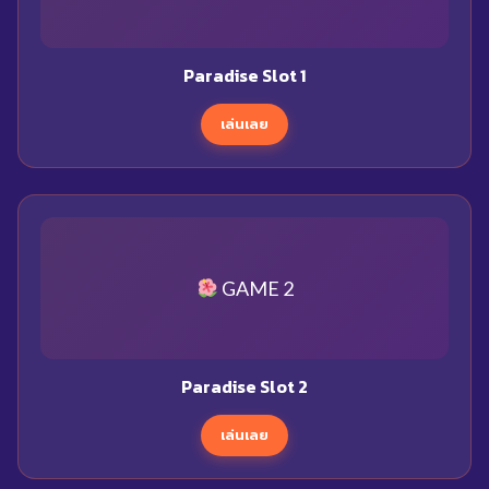
Paradise Slot 1
เล่นเลย
GAME 2
Paradise Slot 2
เล่นเลย