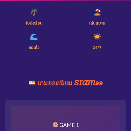
โบนัสร้อน
เล่นสบาย
ถอนไว
24/7
เกมยอดนิยม SIAM99
GAME 1