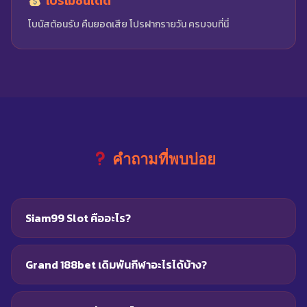
โปรโมชั่นเด็ด
โบนัสต้อนรับ คืนยอดเสีย โปรฝากรายวัน ครบจบที่นี่
คำถามที่พบบ่อย
Siam99 Slot คืออะไร?
Grand 188bet เดิมพันกีฬาอะไรได้บ้าง?