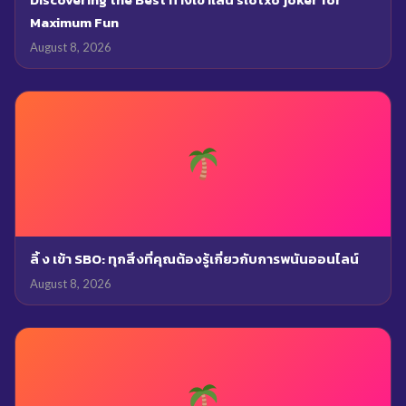
Maximum Fun
August 8, 2026
ลิ้ ง เข้า SBO: ทุกสิ่งที่คุณต้องรู้เกี่ยวกับการพนันออนไลน์
August 8, 2026