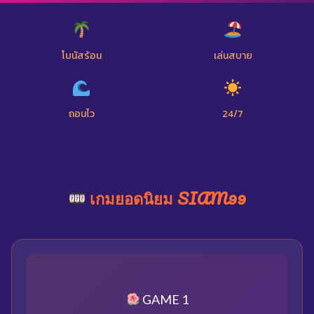
โบนัสร้อน
เล่นสบาย
ถอนไว
24/7
เกมยอดนิยม SIAM99
GAME 1