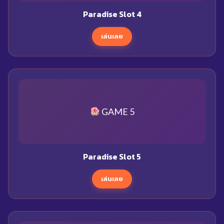
Paradise Slot 4
เล่นเลย
GAME 5
Paradise Slot 5
เล่นเลย