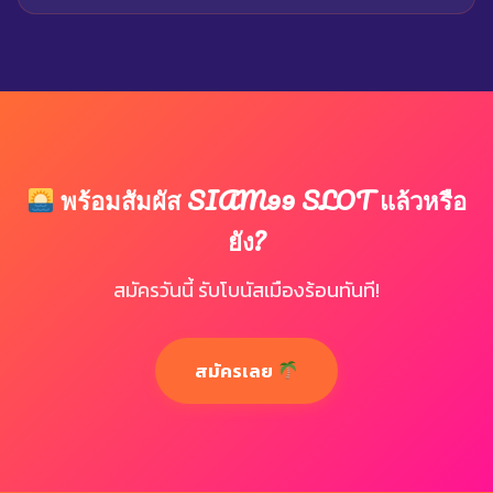
พร้อมสัมผัส SIAM99 SLOT แล้วหรือ
ยัง?
สมัครวันนี้ รับโบนัสเมืองร้อนทันที!
สมัครเลย