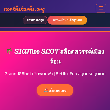
northstarhs.org
☰
ข่าวสารล่าสุด
ลงทะเบียน / เข้าสู่ระบบ
SIAM99 SLOT สล็อตสวรรค์เมือง
ร้อน
Grand 188bet เดิมพันกีฬา | Betflix Fun สนุกครบทุกเกม
เริ่มเล่นเลย