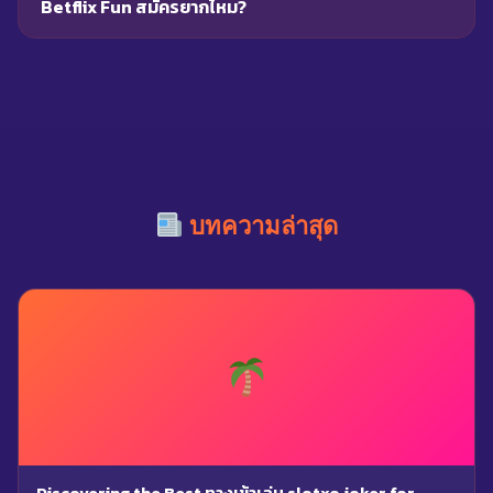
Betflix Fun สมัครยากไหม?
บทความล่าสุด
Discovering the Best ทางเข้าเล่น slotxo joker for