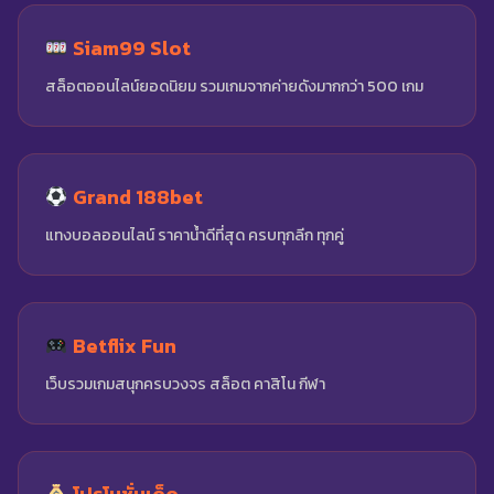
Siam99 Slot
สล็อตออนไลน์ยอดนิยม รวมเกมจากค่ายดังมากกว่า 500 เกม
Grand 188bet
แทงบอลออนไลน์ ราคาน้ำดีที่สุด ครบทุกลีก ทุกคู่
Betflix Fun
เว็บรวมเกมสนุกครบวงจร สล็อต คาสิโน กีฬา