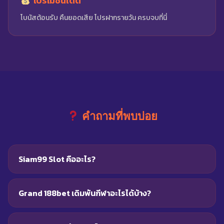
โปรโมชั่นเด็ด
โบนัสต้อนรับ คืนยอดเสีย โปรฝากรายวัน ครบจบที่นี่
คำถามที่พบบ่อย
Siam99 Slot คืออะไร?
Grand 188bet เดิมพันกีฬาอะไรได้บ้าง?